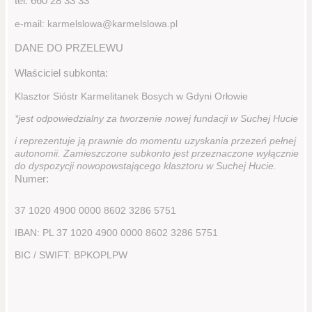
tel. 660 28 33 33
e-mail: karmelslowa@karmelslowa.pl
DANE DO PRZELEWU
Właściciel subkonta:
Klasztor Sióstr Karmelitanek Bosych w Gdyni Orłowie
*jest odpowiedzialny za tworzenie nowej fundacji w Suchej Hucie
i reprezentuje ją prawnie do momentu uzyskania przezeń pełnej
autonomii. Zamieszczone subkonto jest przeznaczone wyłącznie
do dyspozycji nowopowstającego klasztoru w Suchej Hucie.
Numer:
37 1020 4900 0000 8602 3286 5751
IBAN: PL 37 1020 4900 0000 8602 3286 5751
BIC / SWIFT: BPKOPLPW