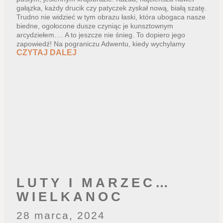
gałązka, każdy drucik czy patyczek zyskał nową, białą szatę.
Trudno nie widzieć w tym obrazu łaski, która ubogaca nasze
biedne, ogołocone dusze czyniąc je kunsztownym
arcydziełem…. A to jeszcze nie śnieg. To dopiero jego
zapowiedź! Na pograniczu Adwentu, kiedy wychylamy
CZYTAJ DALEJ
LUTY I MARZEC…
WIELKANOC
28 marca, 2024