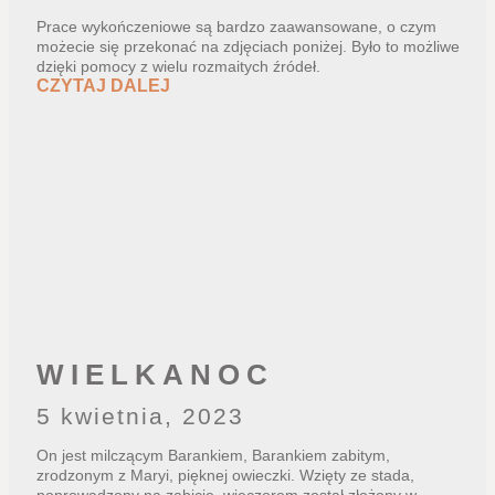
Prace wykończeniowe są bardzo zaawansowane, o czym
możecie się przekonać na zdjęciach poniżej. Było to możliwe
dzięki pomocy z wielu rozmaitych źródeł.
CZYTAJ DALEJ
WIELKANOC
5 kwietnia, 2023
On jest milczącym Barankiem, Barankiem zabitym,
zrodzonym z Maryi, pięknej owieczki. Wzięty ze stada,
poprowadzony na zabicie, wieczorem został złożony w