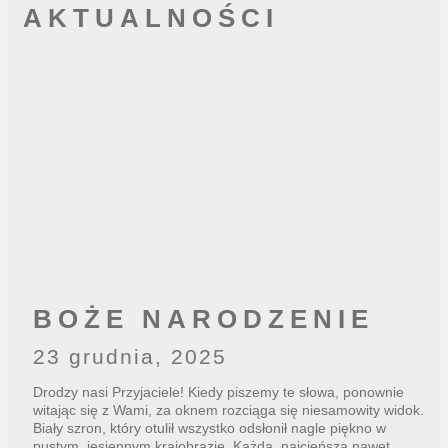
AKTUALNOŚCI
BOŻE NARODZENIE
23 grudnia, 2025
Drodzy nasi Przyjaciele! Kiedy piszemy te słowa, ponownie
witając się z Wami, za oknem rozciąga się niesamowity widok.
Biały szron, który otulił wszystko odsłonił nagle piękno w
pustym, jesiennym krajobrazie. Każda, najcieńsza nawet