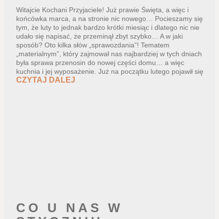
Witajcie Kochani Przyjaciele! Już prawie Święta, a więc i
końcówka marca, a na stronie nic nowego… Pocieszamy się
tym, że luty to jednak bardzo krótki miesiąc i dlatego nic nie
udało się napisać, że przeminął zbyt szybko… A w jaki
sposób? Oto kilka słów „sprawozdania”! Tematem
„materialnym”, który zajmował nas najbardziej w tych dniach
była sprawa przenosin do nowej części domu… a więc
kuchnia i jej wyposażenie. Już na początku lutego pojawił się
CZYTAJ DALEJ
CO U NAS W