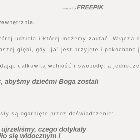
FREEPIK
Image by
wewnętrznie.
której udziela i której możemy zaufać. Włącza 
aszej głębi, gdy „ja” jest przyjęte i pokochane j
dając całkowitą wolność i swobodę, a jednocześ
c, abyśmy dziećmi Boga zostali
sły są ogarnięte przez doświadczenie:
 ujrzeliśmy, czego dotykały
iło się widocznym i