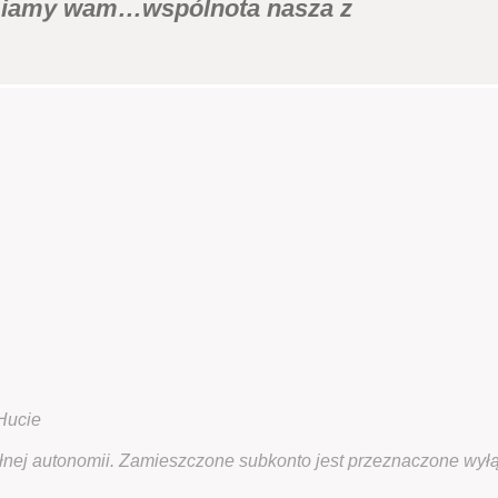
jmiamy wam…wspólnota nasza z
 Hucie
ełnej autonomii. Zamieszczone subkonto jest przeznaczone wył