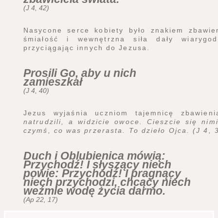
(J 4, 42)
Nasycone serce kobiety było znakiem zbawien
śmiałość i wewnętrzna siła dały wiarygod
przyciągając innych do Jezusa.
Prosili Go, aby u nich
zamieszkał
(J 4, 40)
Jezus wyjaśnia uczniom tajemnicę zbawien
natrudzili, a widzicie owoce. Cieszcie się nim
czymś, co was przerasta. To dzieło Ojca. (J 4, 
Duch i Oblubienica mówią:
Przychodź! I słyszący niech
powie: Przychodź! I pragnący
niech przychodzi, chcący niech
weźmie wodę życia darmo.
(Ap 22, 17)