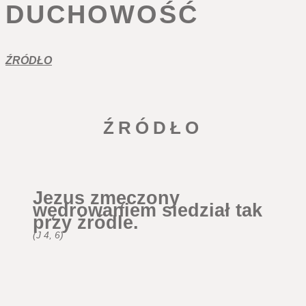
DUCHOWOŚĆ
ŹRÓDŁO
ŹRÓDŁO
Jezus zmęczony
wędrowaniem siedział tak
przy źródle.
(J 4, 6)