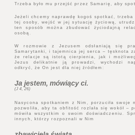
Trzeba było mu przejść przez Samarię, aby spo
Jeżeli chcemy naprawdę kogoś spotkać, trzeba 
tej osoby, wejść w jej sytuację życiową, utrudz
ten sposób można zbudować życiodajną relac
osobą.
W rozmowie z Jezusem odsłaniają się prag
Samarytanki, i tajemnica jej serca – tęsknota z
że relacje są istotą cierpienia, jak i możliwe
Jezus delikatnie ją prowadzi, wychodzi n
odkryć, że On jest dla niej źródłem:
Ja jestem, mówiący ci.
(J 4, 26)
Nasycona spotkaniem z Nim, porzuciła swoje 
pozwoliła, aby ta obfitość rozlała się wokół – 
mówiła wszystkim o swoim doświadczeniu. Sp
innych, którzy rozpoznali w Nim
zbawiciela świata.